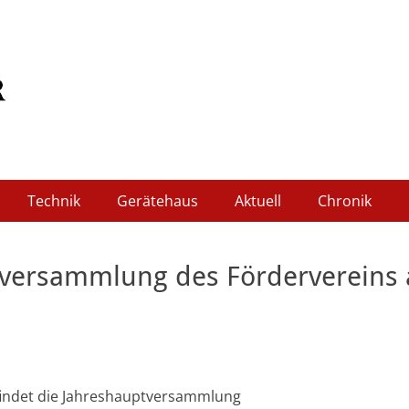
wehr Schleidweiler
Technik
Gerätehaus
Aktuell
Chronik
tversammlung des Fördervereins
findet die Jahreshauptversammlung