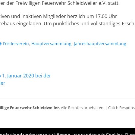
r der Freiwilligen Feuerwehr Schleidweiler e.V. statt.
tiven und inaktiven Mitglieder herzlich um 17.00 Uhr
tehaus eingeladen. Um pünktliches und vollständiges Ersc
chlagworte
Förderverein
,
Hauptversammlung
,
Jahreshauptversammlung
ation
Nächster
1. Januar 2020 bei der
Beitrag:
ler
illige Feuerwehr Schleidweiler
. Alle Rechte vorbehalten. | Catch Respon