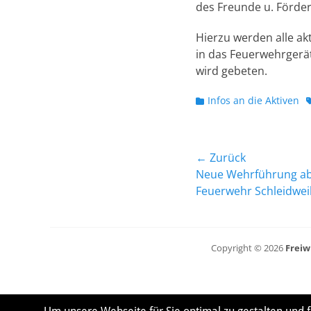
des Freunde u. Fördere
Hierzu werden alle ak
in das Feuerwehrgerä
wird gebeten.
Kategorien
S
Infos an die Aktiven
Beitragsnavig
← Zurück
Vorheriger
Neue Wehrführung ab 
Beitrag:
Feuerwehr Schleidwei
Copyright © 2026
Freiw