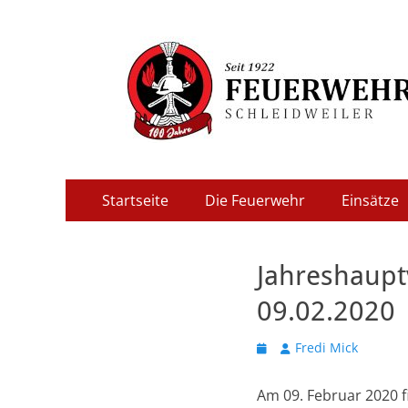
Freiwillige Feuer
Primäres
Zum
Startseite
Die Feuerwehr
Einsätze
Inhalt
Menü
springen
Jahreshaup
09.02.2020
Veröffentlicht
Autor
Fredi Mick
am
Am 09. Februar 2020 