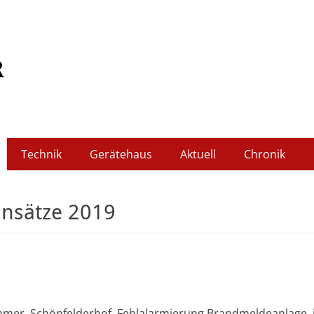
wehr Schleidweiler
Technik
Gerätehaus
Aktuell
Chronik
insätze 2019
mmer, Schönfelderhof, Fehlalarmierung Brandmeldeanlage, i