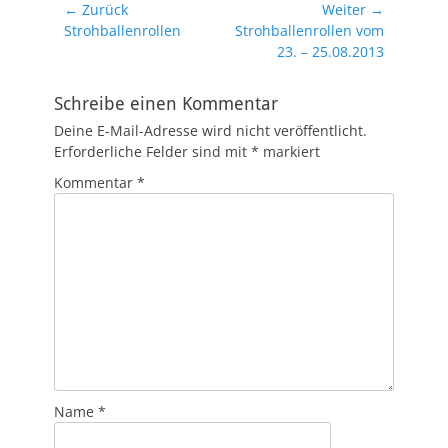
Beitragsnavigation
← Zurück
Weiter →
Vorheriger
Nächster
Strohballenrollen
Strohballenrollen vom
Beitrag:
Beitrag:
23. – 25.08.2013
Schreibe einen Kommentar
Deine E-Mail-Adresse wird nicht veröffentlicht.
Erforderliche Felder sind mit
*
markiert
Kommentar
*
Name
*