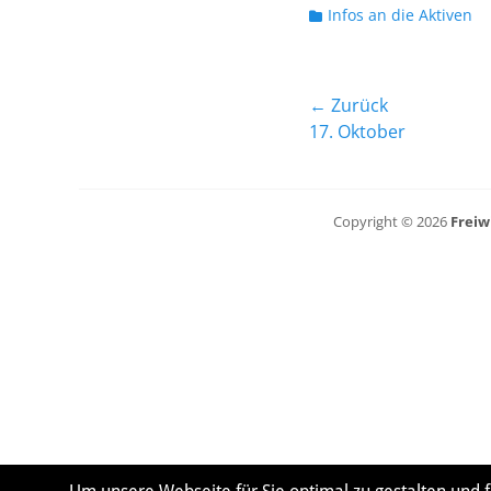
Kategorien
Infos an die Aktiven
Beitragsnavig
← Zurück
Vorheriger
17. Oktober
Beitrag:
Copyright © 2026
Freiw