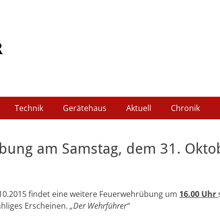
wehr Schleidweiler
Technik
Gerätehaus
Aktuell
Chronik
bung am Samstag, dem 31. Okto
0.2015 findet eine weitere Feuerwehrübung um
16.00 Uhr
ähliges Erscheinen.
„Der Wehrführer“