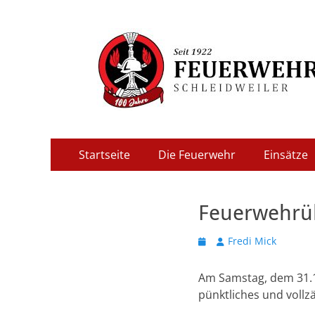
Freiwillige Feuer
Primäres
Zum
Startseite
Die Feuerwehr
Einsätze
Inhalt
Menü
springen
Feuerwehrü
Veröffentlicht
Autor
Fredi Mick
am
Am Samstag, dem 31.1
pünktliches und vollz