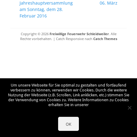
Vorheriger
Nächster
Jahreshauptversammlung
06. März
Beitrag:
Beitrag:
am Sonntag, dem 28.
Februar 2016
Copyright © 2026
Freiwillige Feuerwehr Schleidweiler
. Alle
Rechte vorbehalten. | Catch Responsive nach
Catch Themes
Um unsere Webseite für Sie optimal zu gestalten und fortlaufend
verbessern zu können, verwenden wir Cookies. Durch die weitere
Nutzung der Webseite (z.B. Scrollen, Link anklicken, etc.) stimmen Sie
der Verwendung von Cookies zu. Weitere Informationen zu Cookies
erhalten Sie in unserer
OK