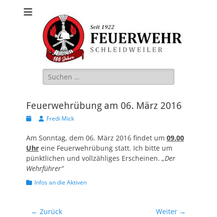
Freiwillige
Feuerwehr
Schleidweiler
Suche
nach:
Feuerwehrübung am 06. März 2016
Veröffentlicht
Autor
Fredi Mick
am
Am Sonntag, dem 06. März 2016 findet um
09.00
Uhr
eine Feuerwehrübung statt. Ich bitte um
pünktlichen und vollzähliges Erscheinen.
„Der
Wehrführer“
Kategorien
Infos an die Aktiven
Beitragsnavigation
← Zurück
Weiter →