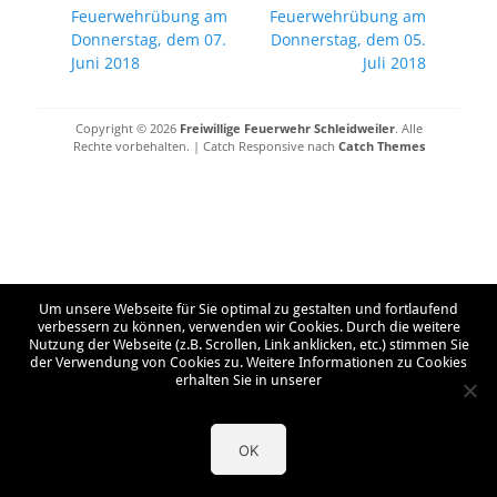
Vorheriger
Nächster
Feuerwehrübung am
Feuerwehrübung am
Beitrag:
Beitrag:
Donnerstag, dem 07.
Donnerstag, dem 05.
Juni 2018
Juli 2018
Copyright © 2026
Freiwillige Feuerwehr Schleidweiler
. Alle
Rechte vorbehalten. | Catch Responsive nach
Catch Themes
Um unsere Webseite für Sie optimal zu gestalten und fortlaufend
verbessern zu können, verwenden wir Cookies. Durch die weitere
Nutzung der Webseite (z.B. Scrollen, Link anklicken, etc.) stimmen Sie
der Verwendung von Cookies zu. Weitere Informationen zu Cookies
erhalten Sie in unserer
OK