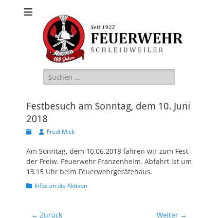
Freiwillige
Feuerwehr
Schleidweiler
Suche
nach:
Festbesuch am Sonntag, dem 10. Juni
2018
Veröffentlicht
Autor
Fredi Mick
am
Am Sonntag, dem 10.06.2018 fahren wir zum Fest
der Freiw. Feuerwehr Franzenheim. Abfahrt ist um
13.15 Uhr beim Feuerwehrgerätehaus.
Kategorien
Infos an die Aktiven
Beitragsnavigation
← Zurück
Weiter →