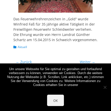
Das Feuerwehrehrenzeichen in „Gold“ wurde
Winfried Faß für 35 jährige aktive Tätigkeit in der
Freiwilligen Feuerwehr Schleidweiler verliehen.
Die Ehrung wurde von Herrn Landrat Günther
Schartz am 15.04.2015 in Schweich vorgenommen.
Kategorien
Aktuell
Beitragsnavigation
← Zurück
Weiter →
Vorheriger
Nächster
16. April
21. April
Um unsere Webseite für Sie optimal zu gestalten und fortlaufend
Beitrag:
Beitrag:
verbessern zu können, verwenden wir Cookies. Durch die weitere
Nutzung der Webseite (z.B. Scrollen, Link anklicken, etc.) stimmen
Sie der Verwendung von Cookies zu. Weitere Informationen zu
Copyright © 2026
Freiwillige Feuerwehr Schleidweiler
. Alle
Cookies erhalten Sie in unserer
Rechte vorbehalten. | Catch Responsive nach
Catch Themes
OK