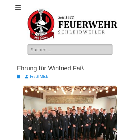
Freiwillige
Feuerwehr
Schleidweiler
Suche
nach:
Ehrung für Winfried Faß
Veröffentlicht
Autor
Fredi Mick
am