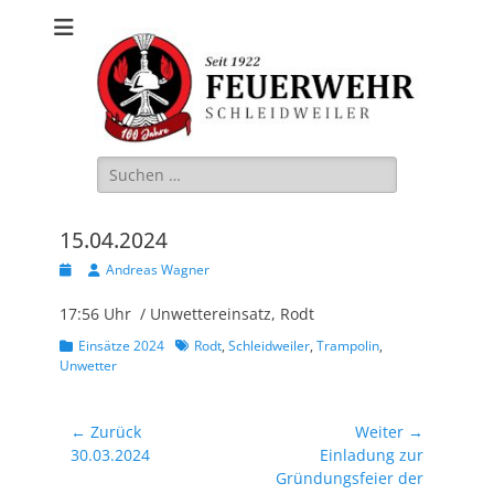
Freiwillige
Feuerwehr
Schleidweiler
Suche
nach:
15.04.2024
Veröffentlicht
Autor
Andreas Wagner
am
17:56 Uhr / Unwettereinsatz, Rodt
Kategorien
Schlagworte
Einsätze 2024
Rodt
,
Schleidweiler
,
Trampolin
,
Unwetter
Beitragsnavigation
← Zurück
Weiter →
Vorheriger
Nächster
30.03.2024
Einladung zur
Beitrag:
Beitrag:
Gründungsfeier der