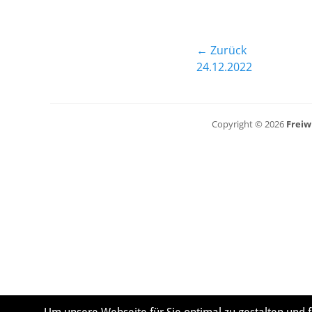
Beitragsnavig
← Zurück
Vorheriger
24.12.2022
Beitrag:
Copyright © 2026
Freiw