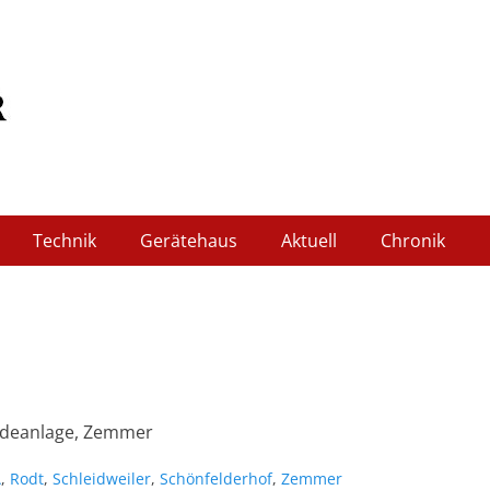
wehr Schleidweiler
Technik
Gerätehaus
Aktuell
Chronik
ldeanlage, Zemmer
worte
A
,
Rodt
,
Schleidweiler
,
Schönfelderhof
,
Zemmer