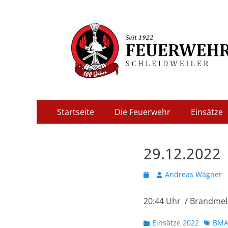
Freiwillige Feuer
Primäres
Zum
Startseite
Die Feuerwehr
Einsätze
Inhalt
Menü
springen
29.12.2022
Veröffentlicht
Autor
Andreas Wagner
am
20:44 Uhr / Brandme
Kategorien
Schlag
Einsätze 2022
BM