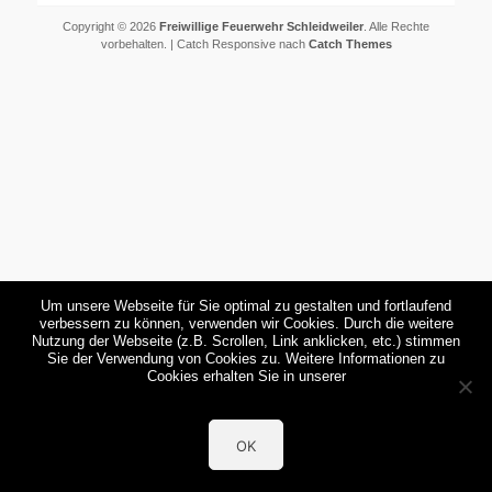
Copyright © 2026
Freiwillige Feuerwehr Schleidweiler
. Alle Rechte
vorbehalten. | Catch Responsive nach
Catch Themes
Um unsere Webseite für Sie optimal zu gestalten und fortlaufend
verbessern zu können, verwenden wir Cookies. Durch die weitere
Nutzung der Webseite (z.B. Scrollen, Link anklicken, etc.) stimmen
Sie der Verwendung von Cookies zu. Weitere Informationen zu
Cookies erhalten Sie in unserer
OK