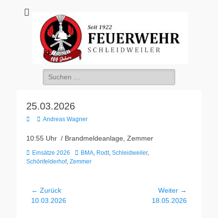
Freiwillige
Feuerwehr
Schleidweiler
Suche
nach:
25.03.2026
Veröffentlicht
Autor
Andreas Wagner
am
10:55 Uhr / Brandmeldeanlage, Zemmer
Kategorien
Schlagworte
Einsätze 2026
BMA
,
Rodt
,
Schleidweiler
,
Schönfelderhof
,
Zemmer
Beitragsnavigation
← Zurück
Weiter →
Vorheriger
Nächster
10.03.2026
18.05.2026
Beitrag:
Beitrag: