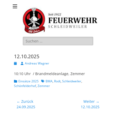
Freiwillige
Feuerwehr
Schleidweiler
Suche
nach:
12.10.2025
Veröffentlicht
Autor
Andreas Wagner
am
10:10 Uhr / Brandmeldeanlage, Zemmer
Kategorien
Schlagworte
Einsätze 2025
BMA
,
Rodt
,
Schleidweiler
,
Schönfelderhof
,
Zemmer
Beitragsnavigation
← Zurück
Weiter →
Vorheriger
Nächster
24.09.2025
12.10.2025
Beitrag:
Beitrag: