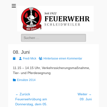
Freiwillige
Feuerwehr
Schleidweiler
Suche
nach:
08. Juni
Veröffentlicht
Autor
Fredi Mick
Hinterlasse einen Kommentar
am
11.15 – 14.15 Uhr, Verkehrssicherungsmaßnahme,
Tier- und Pferdesegnung
Kategorien
Einsätze 2014
Beitragsnavigation
← Zurück
Weiter →
Vorheriger
Nächster
Feuerwehrübung am
09. Juni
Beitrag:
Beitrag:
Donnerstag, dem 05.