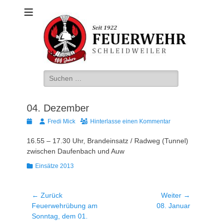
Freiwillige
Feuerwehr
Schleidweiler
Suche
nach:
04. Dezember
Veröffentlicht
Autor
Fredi Mick
Hinterlasse einen Kommentar
am
16.55 – 17.30 Uhr, Brandeinsatz / Radweg (Tunnel)
zwischen Daufenbach und Auw
Kategorien
Einsätze 2013
Beitragsnavigation
← Zurück
Weiter →
Vorheriger
Nächster
Feuerwehrübung am
08. Januar
Beitrag:
Beitrag:
Sonntag, dem 01.