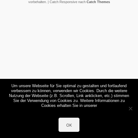
vorbehalten. | Catch Responsive nach
Catch Themes
Um unsere Webseite für Sie optimal zu gestalten und fortlaufend
verbessern zu können, verwenden wir Cookies. Durch die weitere
Nutzung der Webseite (z.B. Scrollen, Link anklicken, etc.) stimmen
Sie der Verwendung von Cookies zu. Weitere Informationen zu
Cookies erhalten Sie in unserer
OK